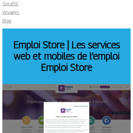
Société
Voyages
Blog
Emploi Store | Les services
web et mobiles de l’emploi
Emploi Store