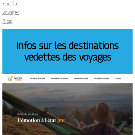
Société
Voyages
Blog
Infos sur les destinations
vedettes des voyages