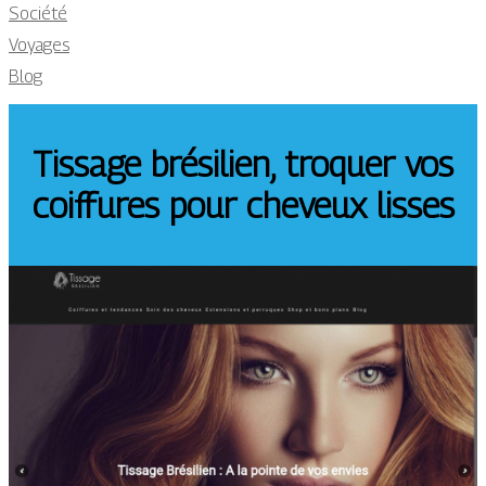
Société
Voyages
Blog
Tissage brésilien, troquer vos
coiffures pour cheveux lisses