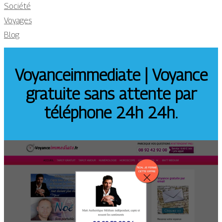
Société
Voyages
Blog
Voyanceimmediate | Voyance
gratuite sans attente par
téléphone 24h 24h.